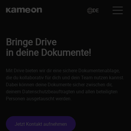
Direkt
zum
DE
Select
Inhalt
your
language
Bringe Drive
in deine Dokumente!
Mit Drive bieten wir dir eine sichere Dokumentenablage,
die du kollaborativ für dich und dein Team nutzen kannst.
Dabei können deine Dokumente sicher zwischen dir,
deinem Datenschutzbeauftragten und allen beteiligten
Personen ausgetauscht werden.
Jetzt Kontakt aufnehmen