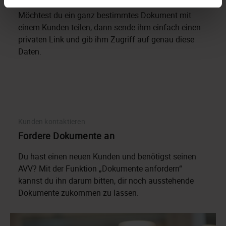
Möchtest du ein ganz bestimmtes Dokument mit
einem Kunden teilen, dann sende ihm einfach einen
privaten Link und gib ihm Zugriff auf genau diese
Daten.
Kunden kontaktieren
Fordere Dokumente an
Du hast einen neuen Kunden und benötigst seinen
AVV? Mit der Funktion „Dokumente anfordern“
kannst du ihn darum bitten, dir noch ausstehende
Dokumente zukommen zu lassen.