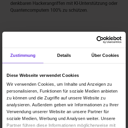
denkbaren Hackerangriffen mit KI-Unterstützung oder
Quantencomputern 100% zu schützen.
Intelligente Ordnerstruktur
Zustimmung
Details
Über Cookies
Organisiere deine Dokumente
Nutze mit kameon GRC Drive verschiedene
Diese Webseite verwendet Cookies
Ordnerstrukturen für eine intelligente Rechtevergabe.
Teile Dokumente genau den Personen zu, die sie
Wir verwenden Cookies, um Inhalte und Anzeigen zu
auch benötigen. Mit der Funktion „Team Folder“
personalisieren, Funktionen für soziale Medien anbieten
arbeitest du kollaborativ mit deinem Team bzw.
zu können und die Zugriffe auf unsere Website zu
deinen Kunden zusammen. Die Funktion „My Folder“
analysieren. Außerdem geben wir Informationen zu Ihrer
verwaltet deine Daten, auf die du in allen kameon
Verwendung unserer Website an unsere Partner für
Systemen und Instanzen Zugriff hast.
soziale Medien, Werbung und Analysen weiter. Unsere
Partner führen diese Informationen möglicherweise mit