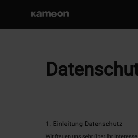
Skip
to
main
content
Datenschut
1. Einleitung Datenschutz
Wir freuen uns sehr über Ihr Interess