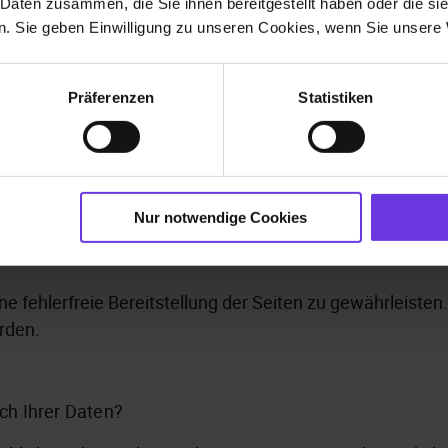
 Daten zusammen, die Sie ihnen bereitgestellt haben oder die s
. Sie geben Einwilligung zu unseren Cookies, wenn Sie unsere 
erhoben, dass Sie uns diese mitteilen. Hierbei kann es 
en.
Präferenzen
Statistiken
 nach Ihrer Einwilligung beim Besuch der Netzseite dur
. Internetbrowser, Betriebssystem oder Uhrzeit des Seite
Seite aufrufen.
Nur notwendige Cookies
ine fehlerfreie Bereitstellung der Seiten zu gewährleist
rden.
ch Ihrer Daten?